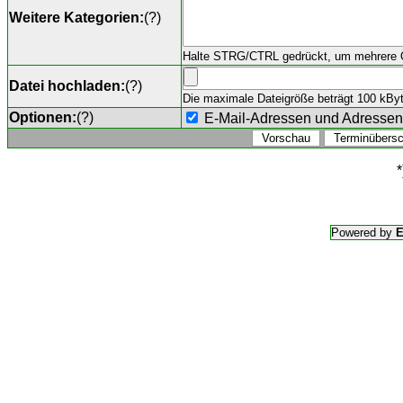
Weitere Kategorien:
(
?
)
Halte STRG/CTRL gedrückt, um mehrere O
Datei hochladen:
(
?
)
Die maximale Dateigröße beträgt 100 kByte,
Optionen:
(
?
)
E-Mail-Adressen und Adresse
*
Powered by
E