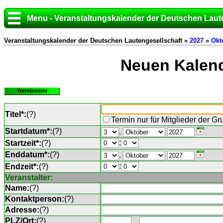
Menu - Veranstaltungskalender der Deutschen Laut
Veranstaltungskalender der Deutschen Lautengesellschaft »
2027
»
Okt
Neuen Kalend
Terminserie
Titel*:
(
?
)
Termin nur für Mitglieder der G
Startdatum*:
(
?
)
.
:
Startzeit*:
(
?
)
Enddatum*:
(
?
)
.
:
Endzeit*:
(
?
)
Veranstalter:
Name:
(
?
)
Kontaktperson:
(
?
)
Adresse:
(
?
)
PLZ/Ort:
(
?
)