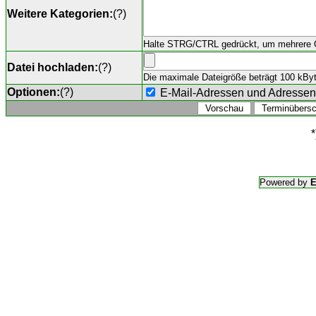
Weitere Kategorien:
(
?
)
Halte STRG/CTRL gedrückt, um mehrere O
Datei hochladen:
(
?
)
Die maximale Dateigröße beträgt 100 kByte,
Optionen:
(
?
)
E-Mail-Adressen und Adresse
*
Powered by
E