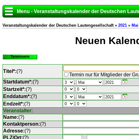
Menu - Veranstaltungskalender der Deutschen Laut
Veranstaltungskalender der Deutschen Lautengesellschaft »
2021
»
Mai
Neuen Kalend
Terminserie
Titel*:
(
?
)
Termin nur für Mitglieder der G
Startdatum*:
(
?
)
.
:
Startzeit*:
(
?
)
Enddatum*:
(
?
)
.
:
Endzeit*:
(
?
)
Veranstalter:
Name:
(
?
)
Kontaktperson:
(
?
)
Adresse:
(
?
)
PLZ/Ort:
(
?
)