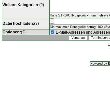
Weitere Kategorien:
(
?
)
Halte STRG/CTRL gedrückt, um mehrere O
Datei hochladen:
(
?
)
Die maximale Dateigröße beträgt 100 kByte,
Optionen:
(
?
)
E-Mail-Adressen und Adresse
*
Powered by
E