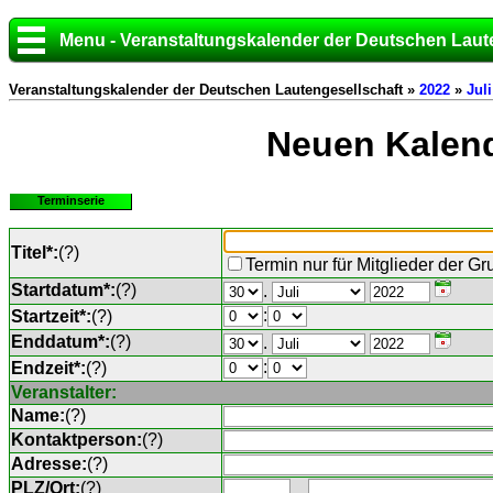
Menu - Veranstaltungskalender der Deutschen Laut
Veranstaltungskalender der Deutschen Lautengesellschaft »
2022
»
Juli
Neuen Kalend
Terminserie
Titel*:
(
?
)
Termin nur für Mitglieder der G
Startdatum*:
(
?
)
.
:
Startzeit*:
(
?
)
Enddatum*:
(
?
)
.
:
Endzeit*:
(
?
)
Veranstalter:
Name:
(
?
)
Kontaktperson:
(
?
)
Adresse:
(
?
)
PLZ/Ort:
(
?
)