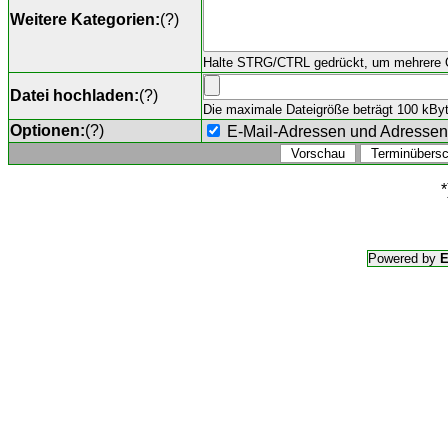
Weitere Kategorien:
(
?
)
Halte STRG/CTRL gedrückt, um mehrere O
Datei hochladen:
(
?
)
Die maximale Dateigröße beträgt 100 kByte,
Optionen:
(
?
)
E-Mail-Adressen und Adresse
*
Powered by
E