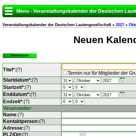
Menu - Veranstaltungskalender der Deutschen Laut
Veranstaltungskalender der Deutschen Lautengesellschaft »
2027
»
Okt
Neuen Kalend
Terminserie
Titel*:
(
?
)
Termin nur für Mitglieder der G
Startdatum*:
(
?
)
.
:
Startzeit*:
(
?
)
Enddatum*:
(
?
)
.
:
Endzeit*:
(
?
)
Veranstalter:
Name:
(
?
)
Kontaktperson:
(
?
)
Adresse:
(
?
)
PLZ/Ort:
(
?
)