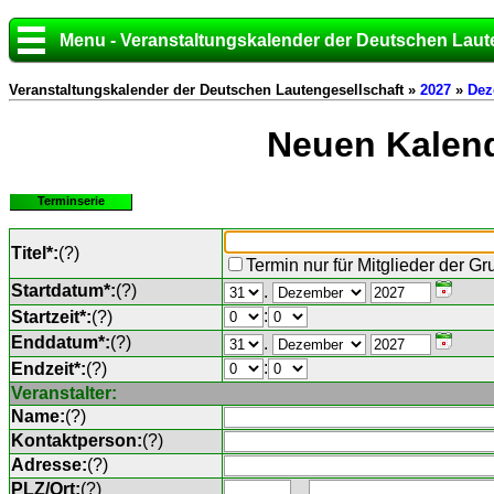
Menu - Veranstaltungskalender der Deutschen Laut
Veranstaltungskalender der Deutschen Lautengesellschaft »
2027
»
Dez
Neuen Kalend
Terminserie
Titel*:
(
?
)
Termin nur für Mitglieder der G
Startdatum*:
(
?
)
.
:
Startzeit*:
(
?
)
Enddatum*:
(
?
)
.
:
Endzeit*:
(
?
)
Veranstalter:
Name:
(
?
)
Kontaktperson:
(
?
)
Adresse:
(
?
)
PLZ/Ort:
(
?
)