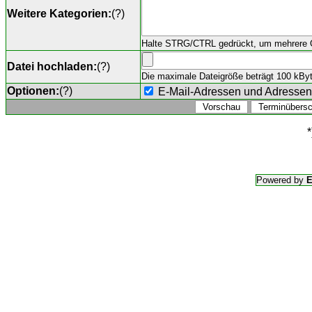
Weitere Kategorien:
(
?
)
Halte STRG/CTRL gedrückt, um mehrere O
Datei hochladen:
(
?
)
Die maximale Dateigröße beträgt 100 kByte,
Optionen:
(
?
)
E-Mail-Adressen und Adresse
*
Powered by
E