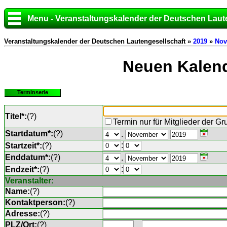
Menu - Veranstaltungskalender der Deutschen Laut
Veranstaltungskalender der Deutschen Lautengesellschaft »
2019
»
Nov
Neuen Kalend
Terminserie
Titel*:
(
?
)
Termin nur für Mitglieder der G
Startdatum*:
(
?
)
.
:
Startzeit*:
(
?
)
Enddatum*:
(
?
)
.
:
Endzeit*:
(
?
)
Veranstalter:
Name:
(
?
)
Kontaktperson:
(
?
)
Adresse:
(
?
)
PLZ/Ort:
(
?
)