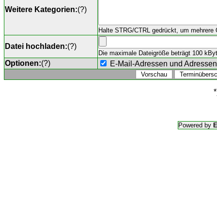
Weitere Kategorien:
(
?
)
Halte STRG/CTRL gedrückt, um mehrere O
Datei hochladen:
(
?
)
Die maximale Dateigröße beträgt 100 kByte,
Optionen:
(
?
)
E-Mail-Adressen und Adresse
*
Powered by
E