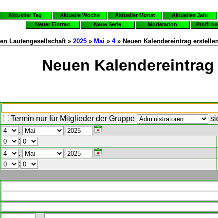
Aktueller Tag
Aktuelle Woche
Aktueller Monat
Aktuelles Jahr
Neuer Eintrag
Neue Serie
Moderation
Profil b
en Lautengesellschaft »
2025
»
Mai
»
4
» Neuen Kalendereintrag erstelle
Neuen Kalendereintrag 
Termin nur für Mitglieder der Gruppe
si
.
:
.
: