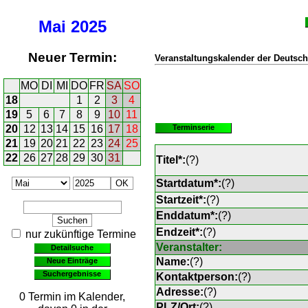
Mai
2025
Neuer Termin:
Veranstaltungskalender der Deutsch
MO
DI
MI
DO
FR
SA
SO
18
1
2
3
4
19
5
6
7
8
9
10
11
20
12
13
14
15
16
17
18
Terminserie
21
19
20
21
22
23
24
25
22
26
27
28
29
30
31
Titel*:
(
?
)
Startdatum*:
(
?
)
Startzeit*:
(
?
)
Enddatum*:
(
?
)
Endzeit*:
(
?
)
nur zukünftige Termine
Veranstalter:
Detailsuche
Name:
(
?
)
Neue Einträge
Suchergebnisse
Kontaktperson:
(
?
)
Adresse:
(
?
)
0 Termin im Kalender,
PLZ/Ort:
(
?
)