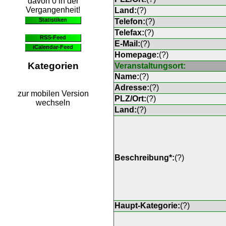
davon 0 in der
Vergangenheit!
Land:
(
?
)
Statistiken
Telefon:
(
?
)
Telefax:
(
?
)
RSS-Feed
E-Mail:
(
?
)
iCalendar-Feed
Homepage:
(
?
)
Kategorien
Veranstaltungsort:
Name:
(
?
)
Adresse:
(
?
)
zur mobilen Version
PLZ/Ort:
(
?
)
wechseln
Land:
(
?
)
Beschreibung*:
(
?
)
Haupt-Kategorie:
(
?
)