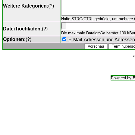
Weitere Kategorien:
(
?
)
Halte STRG/CTRL gedrückt, um mehrere O
Datei hochladen:
(
?
)
Die maximale Dateigröße beträgt 100 kByte,
Optionen:
(
?
)
E-Mail-Adressen und Adresse
*
Powered by
E