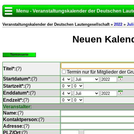
Menu - Veranstaltungskalender der Deutschen Laut
Veranstaltungskalender der Deutschen Lautengesellschaft »
2022
»
Juli
Neuen Kalend
Terminserie
Titel*:
(
?
)
Termin nur für Mitglieder der G
Startdatum*:
(
?
)
.
:
Startzeit*:
(
?
)
Enddatum*:
(
?
)
.
:
Endzeit*:
(
?
)
Veranstalter:
Name:
(
?
)
Kontaktperson:
(
?
)
Adresse:
(
?
)
PLZ/Ort:
(
?
)