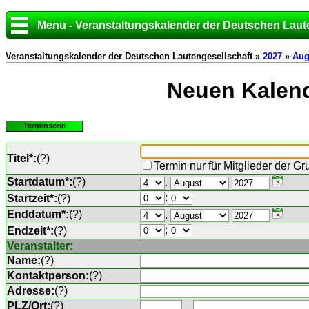
Menu - Veranstaltungskalender der Deutschen Laut
Veranstaltungskalender der Deutschen Lautengesellschaft »
2027
»
Aug
Neuen Kalend
Terminserie
Titel*:
(
?
)
Termin nur für Mitglieder der G
Startdatum*:
(
?
)
.
:
Startzeit*:
(
?
)
Enddatum*:
(
?
)
.
:
Endzeit*:
(
?
)
Veranstalter:
Name:
(
?
)
Kontaktperson:
(
?
)
Adresse:
(
?
)
PLZ/Ort:
(
?
)