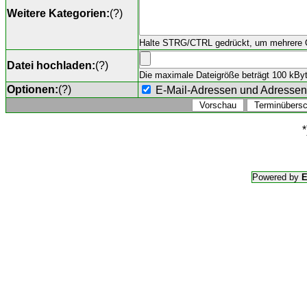
Weitere Kategorien:
(
?
)
Halte STRG/CTRL gedrückt, um mehrere O
Datei hochladen:
(
?
)
Die maximale Dateigröße beträgt 100 kByte,
Optionen:
(
?
)
E-Mail-Adressen und Adresse
*
Powered by
E