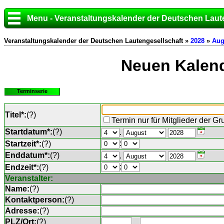
Menu - Veranstaltungskalender der Deutschen Laut
Veranstaltungskalender der Deutschen Lautengesellschaft »
2028
»
Aug
Neuen Kalend
Terminserie
Titel*:
(
?
)
Termin nur für Mitglieder der G
Startdatum*:
(
?
)
.
:
Startzeit*:
(
?
)
Enddatum*:
(
?
)
.
:
Endzeit*:
(
?
)
Veranstalter:
Name:
(
?
)
Kontaktperson:
(
?
)
Adresse:
(
?
)
PLZ/Ort:
(
?
)