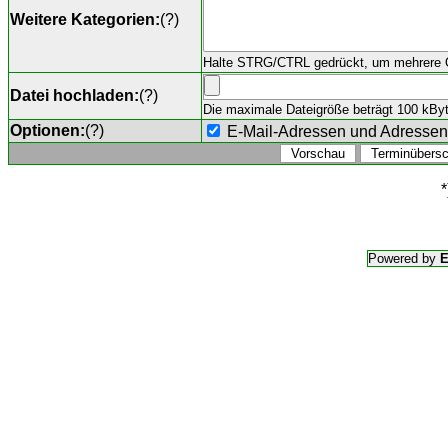
Weitere Kategorien:
(
?
)
Halte STRG/CTRL gedrückt, um mehrere O
Datei hochladen:
(
?
)
Die maximale Dateigröße beträgt 100 kByte,
Optionen:
(
?
)
E-Mail-Adressen und Adresse
*
Powered by
E