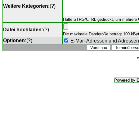
Weitere Kategorien:
(
?
)
Halte STRG/CTRL gedrückt, um mehrere O
Datei hochladen:
(
?
)
Die maximale Dateigröße beträgt 100 kByte,
Optionen:
(
?
)
E-Mail-Adressen und Adresse
*
Powered by
E