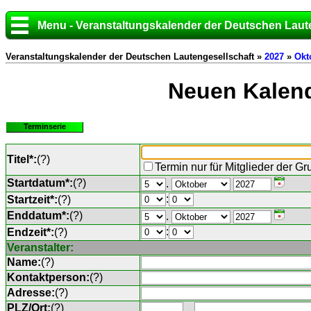
Menu - Veranstaltungskalender der Deutschen Laut
Veranstaltungskalender der Deutschen Lautengesellschaft »
2027
»
Okt
Neuen Kalend
Terminserie
Titel*:
(
?
)
Termin nur für Mitglieder der G
Startdatum*:
(
?
)
.
:
Startzeit*:
(
?
)
Enddatum*:
(
?
)
.
:
Endzeit*:
(
?
)
Veranstalter:
Name:
(
?
)
Kontaktperson:
(
?
)
Adresse:
(
?
)
PLZ/Ort:
(
?
)