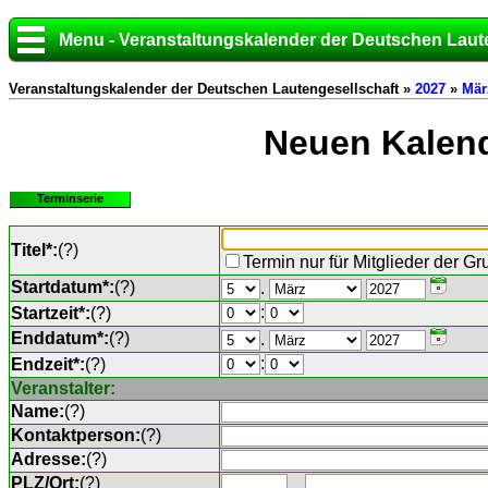
Menu - Veranstaltungskalender der Deutschen Laut
Veranstaltungskalender der Deutschen Lautengesellschaft »
2027
»
Mär
Neuen Kalend
Terminserie
Titel*:
(
?
)
Termin nur für Mitglieder der G
Startdatum*:
(
?
)
.
:
Startzeit*:
(
?
)
Enddatum*:
(
?
)
.
:
Endzeit*:
(
?
)
Veranstalter:
Name:
(
?
)
Kontaktperson:
(
?
)
Adresse:
(
?
)
PLZ/Ort:
(
?
)