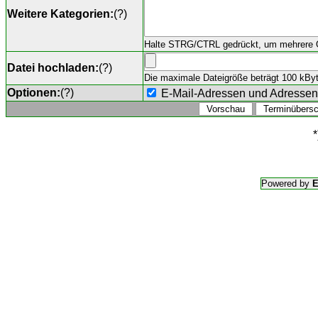
Weitere Kategorien:
(
?
)
Halte STRG/CTRL gedrückt, um mehrere O
Datei hochladen:
(
?
)
Die maximale Dateigröße beträgt 100 kByte,
Optionen:
(
?
)
E-Mail-Adressen und Adresse
*
Powered by
E