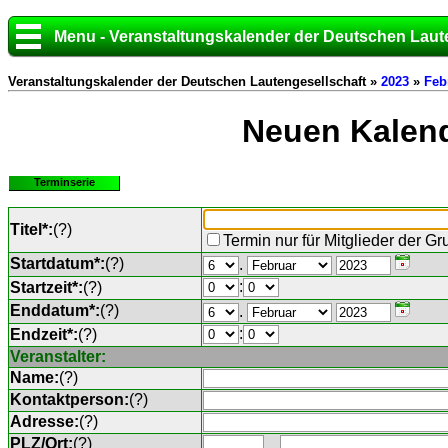
Menu - Veranstaltungskalender der Deutschen Laut
Veranstaltungskalender der Deutschen Lautengesellschaft »
2023
»
Feb
Neuen Kalend
Terminserie
Titel*:
(
?
)
Termin nur für Mitglieder der G
Startdatum*:
(
?
)
.
:
Startzeit*:
(
?
)
Enddatum*:
(
?
)
.
:
Endzeit*:
(
?
)
Veranstalter:
Name:
(
?
)
Kontaktperson:
(
?
)
Adresse:
(
?
)
PLZ/Ort:
(
?
)