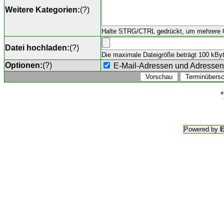
Weitere Kategorien:
(
?
)
Halte STRG/CTRL gedrückt, um mehrere O
Datei hochladen:
(
?
)
Die maximale Dateigröße beträgt 100 kByte,
Optionen:
(
?
)
E-Mail-Adressen und Adresse
*
Powered by
E