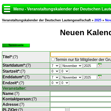
Menu - Veranstaltungskalender der Deutschen Laut
Veranstaltungskalender der Deutschen Lautengesellschaft »
2025
»
Nov
Neuen Kalend
Terminserie
Titel*:
(
?
)
Termin nur für Mitglieder der G
Startdatum*:
(
?
)
.
:
Startzeit*:
(
?
)
Enddatum*:
(
?
)
.
:
Endzeit*:
(
?
)
Veranstalter:
Name:
(
?
)
Kontaktperson:
(
?
)
Adresse:
(
?
)
PLZ/Ort:
(
?
)