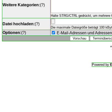
Weitere Kategorien:
(
?
)
Halte STRG/CTRL gedrückt, um mehrere O
Datei hochladen:
(
?
)
Die maximale Dateigröße beträgt 100 kByte,
Optionen:
(
?
)
E-Mail-Adressen und Adresse
*
Powered by
E