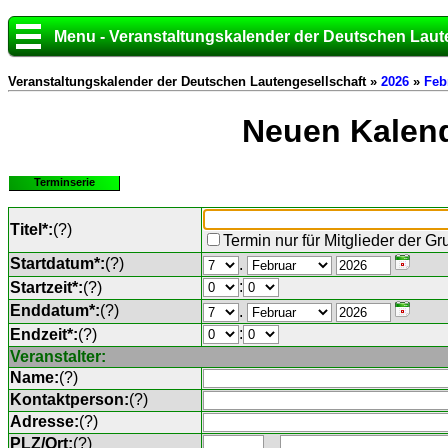
Menu - Veranstaltungskalender der Deutschen Laut
Veranstaltungskalender der Deutschen Lautengesellschaft »
2026
»
Feb
Neuen Kalend
Terminserie
Titel*:
(
?
)
Termin nur für Mitglieder der G
Startdatum*:
(
?
)
.
:
Startzeit*:
(
?
)
Enddatum*:
(
?
)
.
:
Endzeit*:
(
?
)
Veranstalter:
Name:
(
?
)
Kontaktperson:
(
?
)
Adresse:
(
?
)
PLZ/Ort:
(
?
)