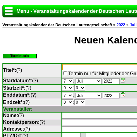
Menu - Veranstaltungskalender der Deutschen Laut
Veranstaltungskalender der Deutschen Lautengesellschaft »
2022
»
Juli
Neuen Kalend
Terminserie
Titel*:
(
?
)
Termin nur für Mitglieder der G
Startdatum*:
(
?
)
.
:
Startzeit*:
(
?
)
Enddatum*:
(
?
)
.
:
Endzeit*:
(
?
)
Veranstalter:
Name:
(
?
)
Kontaktperson:
(
?
)
Adresse:
(
?
)
PLZ/Ort:
(
?
)