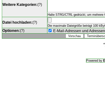
Weitere Kategorien:
(
?
)
Halte STRG/CTRL gedrückt, um mehrere O
Datei hochladen:
(
?
)
Die maximale Dateigröße beträgt 100 kByte,
Optionen:
(
?
)
E-Mail-Adressen und Adresse
*
Powered by
E