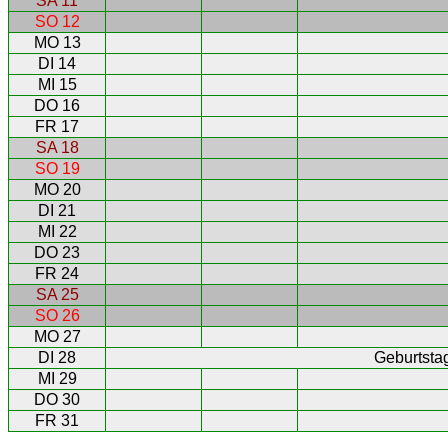
SA 11
SO 12
MO 13
DI 14
MI 15
DO 16
FR 17
SA 18
SO 19
MO 20
DI 21
MI 22
DO 23
FR 24
SA 25
SO 26
MO 27
DI 28
Geburtstag
MI 29
DO 30
FR 31