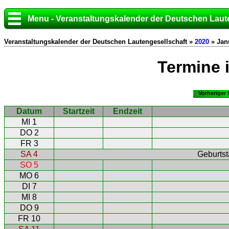
Menu - Veranstaltungskalender der Deutschen Laut
Veranstaltungskalender der Deutschen Lautengesellschaft »
2020
» Jan
Termine 
Vorheriger
Datum
Startzeit
Endzeit
MI 1
DO 2
FR 3
SA 4
Geburtst
SO 5
MO 6
DI 7
MI 8
DO 9
FR 10