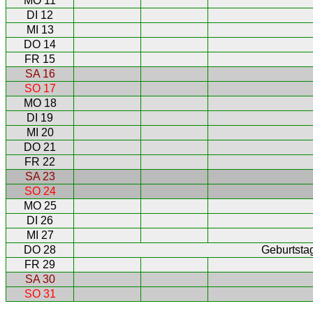
MO 11
DI 12
MI 13
DO 14
FR 15
SA 16
SO 17
MO 18
DI 19
MI 20
DO 21
FR 22
SA 23
SO 24
MO 25
DI 26
MI 27
DO 28
Geburtstag
FR 29
SA 30
SO 31