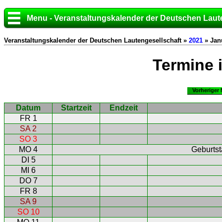
Menu - Veranstaltungskalender der Deutschen Laut
Veranstaltungskalender der Deutschen Lautengesellschaft »
2021
» Jan
Termine 
Vorheriger
Datum
Startzeit
Endzeit
FR 1
SA 2
SO 3
MO 4
Geburtst
DI 5
MI 6
DO 7
FR 8
SA 9
SO 10