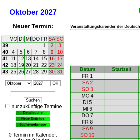
Oktober
2027
Neuer Termin:
Veranstaltungskalender der Deutsch
MO
DI
MI
DO
FR
SA
SO
39
1
2
3
40
4
5
6
7
8
9
10
41
11
12
13
14
15
16
17
42
18
19
20
21
22
23
24
Datum
Startzeit
43
25
26
27
28
29
30
31
FR 1
SA 2
SO 3
MO 4
DI 5
nur zukünftige Termine
MI 6
Detailsuche
DO 7
Neue Einträge
FR 8
Suchergebnisse
SA 9
0 Termin im Kalender,
SO 10