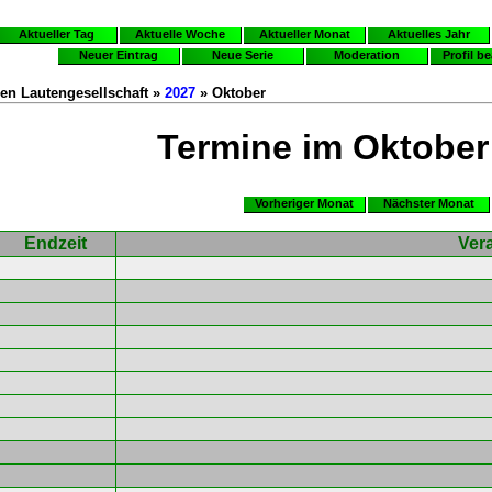
Aktueller Tag
Aktuelle Woche
Aktueller Monat
Aktuelles Jahr
Neuer Eintrag
Neue Serie
Moderation
Profil b
en Lautengesellschaft »
2027
» Oktober
Termine im Oktober
Vorheriger Monat
Nächster Monat
Endzeit
Ver