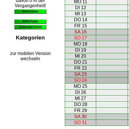
davon 0 in der
MO 11
Vergangenheit!
DI 12
Statistiken
MI 13
DO 14
RSS-Feed
FR 15
iCalendar-Feed
SA 16
Kategorien
SO 17
MO 18
DI 19
zur mobilen Version
MI 20
wechseln
DO 21
FR 22
SA 23
SO 24
MO 25
DI 26
MI 27
DO 28
FR 29
SA 30
SO 31