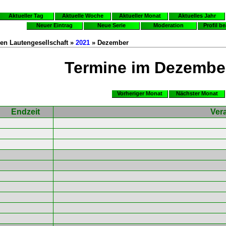
Aktueller Tag
Aktuelle Woche
Aktueller Monat
Aktuelles Jahr
Neuer Eintrag
Neue Serie
Moderation
Profil b
en Lautengesellschaft »
2021
» Dezember
Termine im Dezembe
Vorheriger Monat
Nächster Monat
Endzeit
Ver