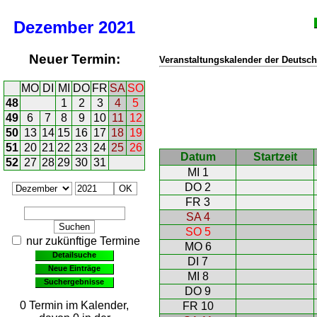
Dezember
2021
Neuer Termin:
Veranstaltungskalender der Deutsch
MO
DI
MI
DO
FR
SA
SO
48
1
2
3
4
5
49
6
7
8
9
10
11
12
50
13
14
15
16
17
18
19
51
20
21
22
23
24
25
26
Datum
Startzeit
52
27
28
29
30
31
MI 1
DO 2
FR 3
SA 4
SO 5
nur zukünftige Termine
MO 6
Detailsuche
DI 7
Neue Einträge
MI 8
Suchergebnisse
DO 9
0 Termin im Kalender,
FR 10