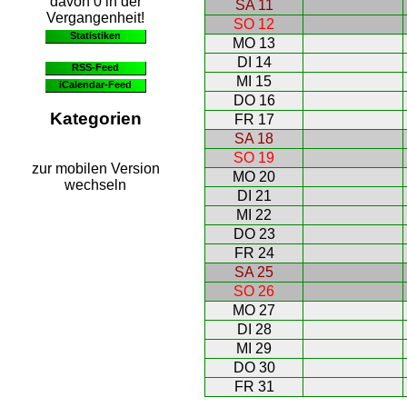
davon 0 in der
SA 11
Vergangenheit!
SO 12
Statistiken
MO 13
DI 14
RSS-Feed
MI 15
iCalendar-Feed
DO 16
Kategorien
FR 17
SA 18
SO 19
zur mobilen Version
MO 20
wechseln
DI 21
MI 22
DO 23
FR 24
SA 25
SO 26
MO 27
DI 28
MI 29
DO 30
FR 31