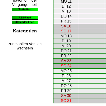
davon 0 in der
MO 11
Vergangenheit!
DI 12
Statistiken
MI 13
DO 14
RSS-Feed
FR 15
iCalendar-Feed
SA 16
Kategorien
SO 17
MO 18
DI 19
zur mobilen Version
MI 20
wechseln
DO 21
FR 22
SA 23
SO 24
MO 25
DI 26
MI 27
DO 28
FR 29
SA 30
SO 31