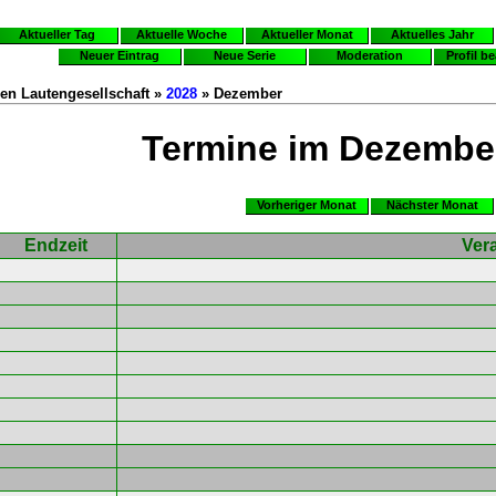
Aktueller Tag
Aktuelle Woche
Aktueller Monat
Aktuelles Jahr
Neuer Eintrag
Neue Serie
Moderation
Profil b
en Lautengesellschaft »
2028
» Dezember
Termine im Dezembe
Vorheriger Monat
Nächster Monat
Endzeit
Ver