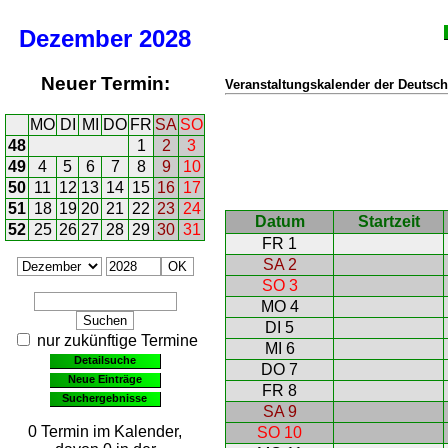
Dezember
2028
Neuer Termin:
Veranstaltungskalender der Deutsch
MO
DI
MI
DO
FR
SA
SO
48
1
2
3
49
4
5
6
7
8
9
10
50
11
12
13
14
15
16
17
51
18
19
20
21
22
23
24
Datum
Startzeit
52
25
26
27
28
29
30
31
FR 1
SA 2
SO 3
MO 4
DI 5
nur zukünftige Termine
MI 6
Detailsuche
DO 7
Neue Einträge
FR 8
Suchergebnisse
SA 9
0 Termin im Kalender,
SO 10