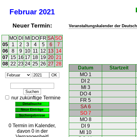
Februar
2021
Neuer Termin:
Veranstaltungskalender der Deutsch
MO
DI
MI
DO
FR
SA
SO
05
1
2
3
4
5
6
7
06
8
9
10
11
12
13
14
07
15
16
17
18
19
20
21
08
22
23
24
25
26
27
28
Datum
Startzeit
MO 1
DI 2
MI 3
DO 4
nur zukünftige Termine
FR 5
Detailsuche
SA 6
Neue Einträge
SO 7
Suchergebnisse
MO 8
0 Termin im Kalender,
DI 9
davon 0 in der
MI 10
Vergangenheit!