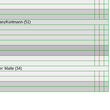
anzKortmann
(51)
er:
Malte
(34)