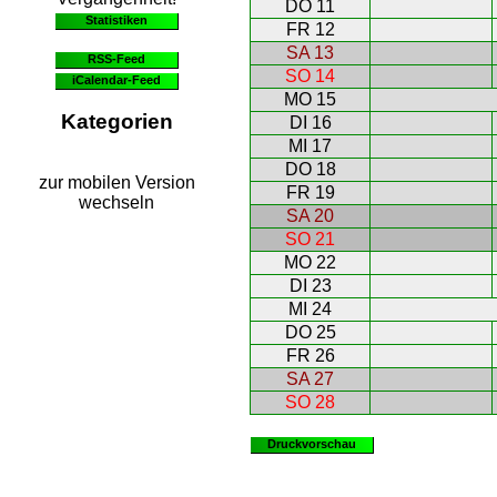
DO 11
Statistiken
FR 12
SA 13
RSS-Feed
SO 14
iCalendar-Feed
MO 15
Kategorien
DI 16
MI 17
DO 18
zur mobilen Version
FR 19
wechseln
SA 20
SO 21
MO 22
DI 23
MI 24
DO 25
FR 26
SA 27
SO 28
Druckvorschau