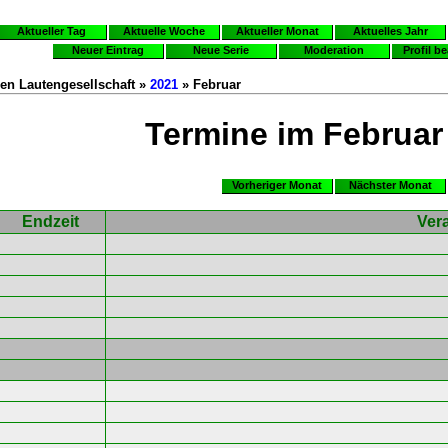
Aktueller Tag
Aktuelle Woche
Aktueller Monat
Aktuelles Jahr
Neuer Eintrag
Neue Serie
Moderation
Profil b
en Lautengesellschaft »
2021
» Februar
Termine im Februar
Vorheriger Monat
Nächster Monat
Endzeit
Ver