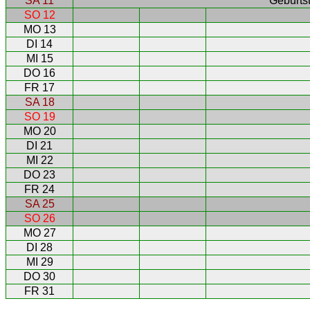
SA 11
Geburtst
SO 12
MO 13
DI 14
MI 15
DO 16
FR 17
SA 18
SO 19
MO 20
DI 21
MI 22
DO 23
FR 24
SA 25
SO 26
MO 27
DI 28
MI 29
DO 30
FR 31