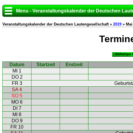
Menu - Veranstaltungskalender der Deutschen Laut
Veranstaltungskalender der Deutschen Lautengesellschaft »
2019
» Mai
Termin
Vorheriger
Datum
Startzeit
Endzeit
MI 1
DO 2
FR 3
Geburtst
SA 4
SO 5
MO 6
DI 7
MI 8
DO 9
FR 10