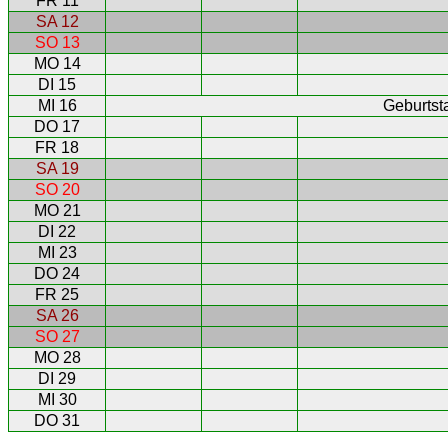
FR 11
SA 12
SO 13
MO 14
DI 15
MI 16
Geburtst
DO 17
FR 18
SA 19
SO 20
MO 21
DI 22
MI 23
DO 24
FR 25
SA 26
SO 27
MO 28
DI 29
MI 30
DO 31