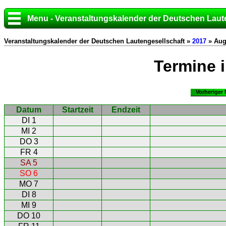
Menu - Veranstaltungskalender der Deutschen Laut
Veranstaltungskalender der Deutschen Lautengesellschaft »
2017
» Aug
Termine 
Vorheriger
Datum
Startzeit
Endzeit
DI 1
MI 2
DO 3
FR 4
SA 5
SO 6
MO 7
DI 8
MI 9
DO 10