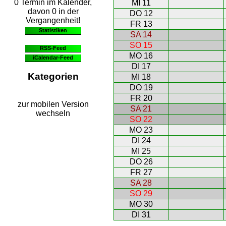
0 Termin im Kalender,
MI 11
davon 0 in der
DO 12
Vergangenheit!
FR 13
Statistiken
SA 14
SO 15
RSS-Feed
MO 16
iCalendar-Feed
DI 17
Kategorien
MI 18
DO 19
FR 20
zur mobilen Version
SA 21
wechseln
SO 22
MO 23
DI 24
MI 25
DO 26
FR 27
SA 28
SO 29
MO 30
DI 31