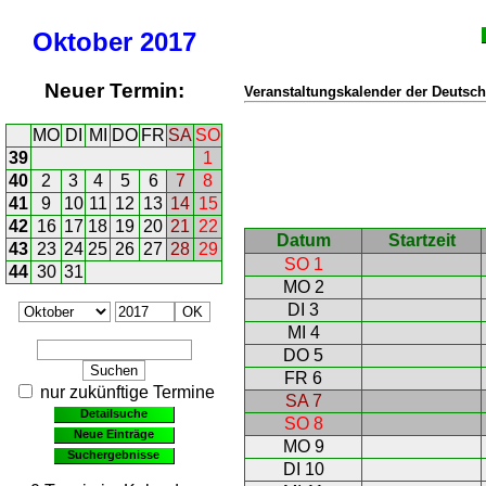
Oktober
2017
Neuer Termin:
Veranstaltungskalender der Deutsch
MO
DI
MI
DO
FR
SA
SO
39
1
40
2
3
4
5
6
7
8
41
9
10
11
12
13
14
15
42
16
17
18
19
20
21
22
Datum
Startzeit
43
23
24
25
26
27
28
29
SO 1
44
30
31
MO 2
DI 3
MI 4
DO 5
FR 6
nur zukünftige Termine
SA 7
Detailsuche
SO 8
Neue Einträge
MO 9
Suchergebnisse
DI 10