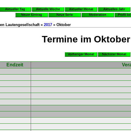
Aktueller Tag
Aktuelle Woche
Aktueller Monat
Aktuelles Jahr
Neuer Eintrag
Neue Serie
Moderation
Profil b
en Lautengesellschaft »
2017
» Oktober
Termine im Oktober
Vorheriger Monat
Nächster Monat
Endzeit
Ver