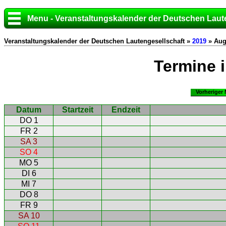
Menu - Veranstaltungskalender der Deutschen Laut
Veranstaltungskalender der Deutschen Lautengesellschaft »
2019
» Aug
Termine 
Vorheriger
Datum
Startzeit
Endzeit
DO 1
FR 2
SA 3
SO 4
MO 5
DI 6
MI 7
DO 8
FR 9
SA 10