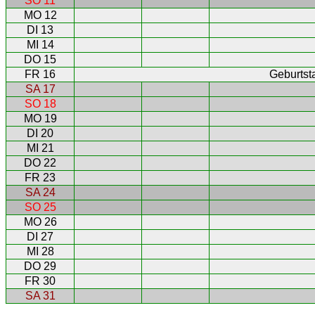
SO 11
MO 12
DI 13
MI 14
DO 15
FR 16
Geburtst
SA 17
SO 18
MO 19
DI 20
MI 21
DO 22
FR 23
SA 24
SO 25
MO 26
DI 27
MI 28
DO 29
FR 30
SA 31