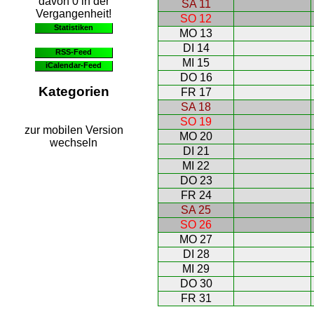
davon 0 in der
SA 11
Vergangenheit!
SO 12
Statistiken
MO 13
DI 14
RSS-Feed
MI 15
iCalendar-Feed
DO 16
Kategorien
FR 17
SA 18
SO 19
zur mobilen Version
MO 20
wechseln
DI 21
MI 22
DO 23
FR 24
SA 25
SO 26
MO 27
DI 28
MI 29
DO 30
FR 31