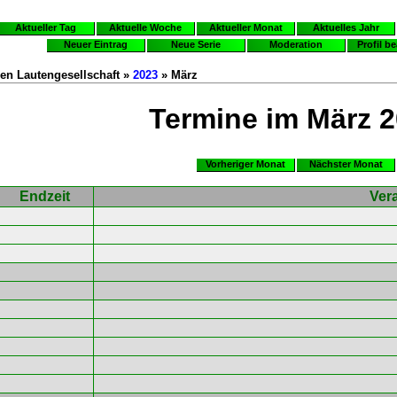
Aktueller Tag
Aktuelle Woche
Aktueller Monat
Aktuelles Jahr
Neuer Eintrag
Neue Serie
Moderation
Profil b
en Lautengesellschaft »
2023
» März
Termine im März 
Vorheriger Monat
Nächster Monat
Endzeit
Ver