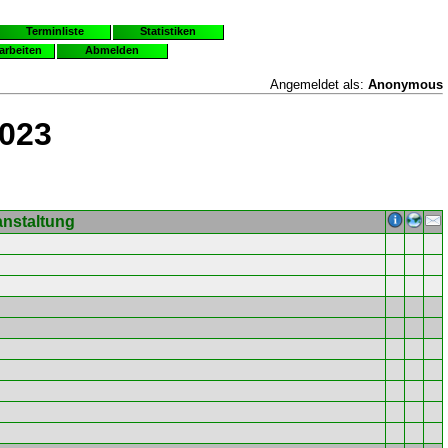
Terminliste
Statistiken
earbeiten
Abmelden
Angemeldet als:
Anonymous
2023
anstaltung