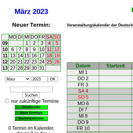
März
2023
Neuer Termin:
Veranstaltungskalender der Deutsch
MO
DI
MI
DO
FR
SA
SO
09
1
2
3
4
5
10
6
7
8
9
10
11
12
11
13
14
15
16
17
18
19
12
20
21
22
23
24
25
26
Datum
Startzeit
13
27
28
29
30
31
MI 1
DO 2
FR 3
SA 4
SO 5
nur zukünftige Termine
MO 6
Detailsuche
DI 7
Neue Einträge
MI 8
Suchergebnisse
DO 9
0 Termin im Kalender,
FR 10