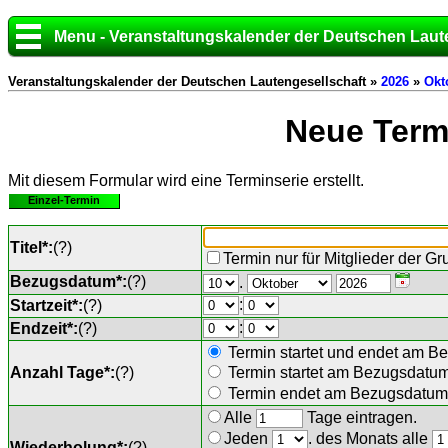
Menu - Veranstaltungskalender der Deutschen Laut
Veranstaltungskalender der Deutschen Lautengesellschaft »
2026
»
Okt
Neue Termi
Mit diesem Formular wird eine Terminserie erstellt.
Einzel-Termin
Titel*:
(
?
)
Termin nur für Mitglieder der G
Bezugsdatum*:
(
?
)
.
:
Startzeit*:
(
?
)
:
Endzeit*:
(
?
)
Termin startet und endet am B
Anzahl Tage*:
(
?
)
Termin startet am Bezugsdatu
Termin endet am Bezugsdatum 
Alle
Tage eintragen.
Jeden
. des Monats alle
Wiederholung*:
(
?
)