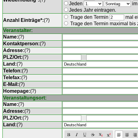
Jeden
im
Jedes Jahr eintragen.
Trage den Termin
mal ei
Anzahl Einträge*:
(
?
)
Trage den Termin maximal bis
Veranstalter:
Name:
(
?
)
Kontaktperson:
(
?
)
Adresse:
(
?
)
PLZ/Ort:
(
?
)
Land:
(
?
)
Telefon:
(
?
)
Telefax:
(
?
)
E-Mail:
(
?
)
Homepage:
(
?
)
Veranstaltungsort:
Name:
(
?
)
Adresse:
(
?
)
PLZ/Ort:
(
?
)
Land:
(
?
)