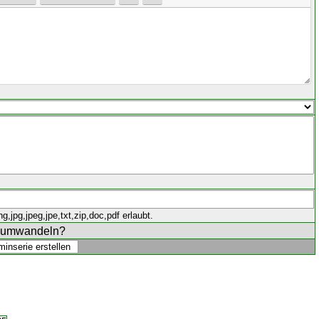
,jpg,jpeg,jpe,txt,zip,doc,pdf erlaubt.
e umwandeln?