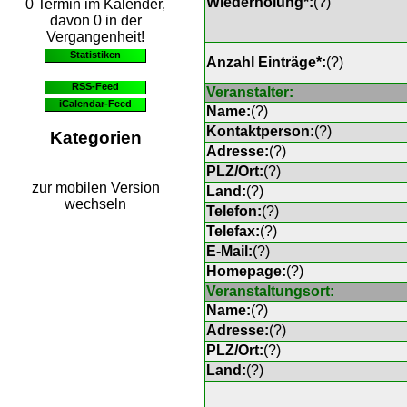
Wiederholung*:
(
?
)
0 Termin im Kalender,
davon 0 in der
Vergangenheit!
Statistiken
Anzahl Einträge*:
(
?
)
RSS-Feed
Veranstalter:
iCalendar-Feed
Name:
(
?
)
Kontaktperson:
(
?
)
Kategorien
Adresse:
(
?
)
PLZ/Ort:
(
?
)
zur mobilen Version
Land:
(
?
)
wechseln
Telefon:
(
?
)
Telefax:
(
?
)
E-Mail:
(
?
)
Homepage:
(
?
)
Veranstaltungsort:
Name:
(
?
)
Adresse:
(
?
)
PLZ/Ort:
(
?
)
Land:
(
?
)