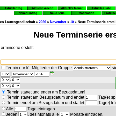
Aktueller Tag
Aktuelle Woche
Aktueller Monat
Aktuelles Jahr
Neuer Eintrag
Neue Serie
Moderation
Profil b
en Lautengesellschaft »
2026
»
November
»
10
» Neue Terminserie erstel
Neue Terminserie ers
erminserie erstellt.
Termin nur für Mitglieder der Gruppe
si
.
:
:
Termin startet und endet am Bezugsdatum!
Termin startet am Bezugsdatum und endet
Tag(e) spä
Termin endet am Bezugsdatum und startet
Tag(e) frü
Alle
Tage eintragen.
Jeden
. des Monats alle
Monate eintragen.