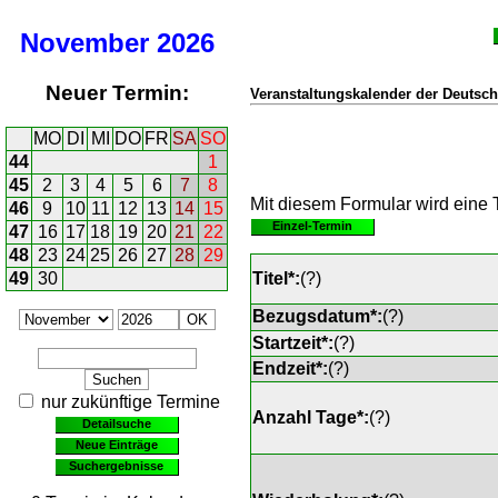
November
2026
Neuer Termin:
Veranstaltungskalender der Deutsch
MO
DI
MI
DO
FR
SA
SO
44
1
45
2
3
4
5
6
7
8
Mit diesem Formular wird eine T
46
9
10
11
12
13
14
15
Einzel-Termin
47
16
17
18
19
20
21
22
48
23
24
25
26
27
28
29
49
30
Titel*:
(
?
)
Bezugsdatum*:
(
?
)
Startzeit*:
(
?
)
Endzeit*:
(
?
)
nur zukünftige Termine
Anzahl Tage*:
(
?
)
Detailsuche
Neue Einträge
Suchergebnisse