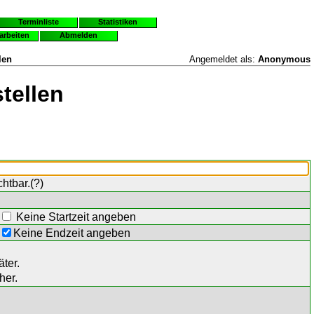
Terminliste
Statistiken
earbeiten
Abmelden
len
Angemeldet als:
Anonymous
tellen
chtbar.(
?
)
Keine Startzeit angeben
Keine Endzeit angeben
ter.
her.