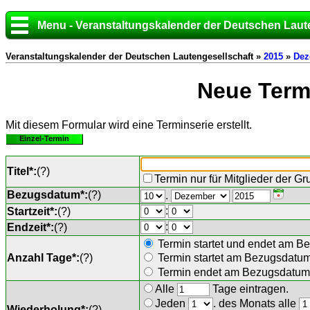
Menu - Veranstaltungskalender der Deutschen Laut
Veranstaltungskalender der Deutschen Lautengesellschaft »
2015
»
Dez
Neue Termi
Mit diesem Formular wird eine Terminserie erstellt.
Einzel-Termin
Titel*:
(
?
)
Termin nur für Mitglieder der G
Bezugsdatum*:
(
?
)
.
:
Startzeit*:
(
?
)
:
Endzeit*:
(
?
)
Termin startet und endet am B
Anzahl Tage*:
(
?
)
Termin startet am Bezugsdatu
Termin endet am Bezugsdatum 
Alle
Tage eintragen.
Jeden
. des Monats alle
Wiederholung*:
(
?
)