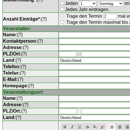
Jeden
im
Jedes Jahr eintragen.
Trage den Termin
mal ei
Anzahl Einträge*:
(
?
)
Trage den Termin maximal bis
Veranstalter:
Name:
(
?
)
Kontaktperson:
(
?
)
Adresse:
(
?
)
PLZ/Ort:
(
?
)
Land:
(
?
)
Telefon:
(
?
)
Telefax:
(
?
)
E-Mail:
(
?
)
Homepage:
(
?
)
Veranstaltungsort:
Name:
(
?
)
Adresse:
(
?
)
PLZ/Ort:
(
?
)
Land:
(
?
)