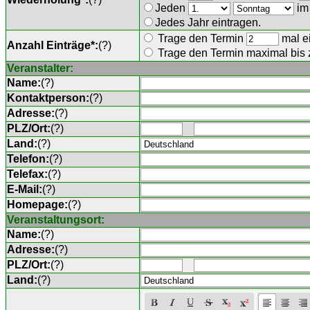
Jeden
im
Jedes Jahr eintragen.
Trage den Termin
mal ei
Anzahl Einträge*:
(
?
)
Trage den Termin maximal bis
Veranstalter:
Name:
(
?
)
Kontaktperson:
(
?
)
Adresse:
(
?
)
PLZ/Ort:
(
?
)
Land:
(
?
)
Telefon:
(
?
)
Telefax:
(
?
)
E-Mail:
(
?
)
Homepage:
(
?
)
Veranstaltungsort:
Name:
(
?
)
Adresse:
(
?
)
PLZ/Ort:
(
?
)
Land:
(
?
)