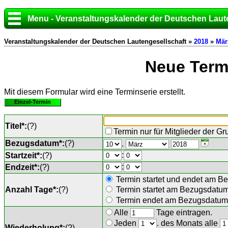
Menu - Veranstaltungskalender der Deutschen Laut
Veranstaltungskalender der Deutschen Lautengesellschaft »
2018
»
Mär
Neue Termi
Mit diesem Formular wird eine Terminserie erstellt.
Einzel-Termin
Titel*:
(
?
)
Termin nur für Mitglieder der G
Bezugsdatum*:
(
?
)
.
:
Startzeit*:
(
?
)
:
Endzeit*:
(
?
)
Termin startet und endet am B
Anzahl Tage*:
(
?
)
Termin startet am Bezugsdatu
Termin endet am Bezugsdatum 
Alle
Tage eintragen.
Jeden
. des Monats alle
Wiederholung*:
(
?
)