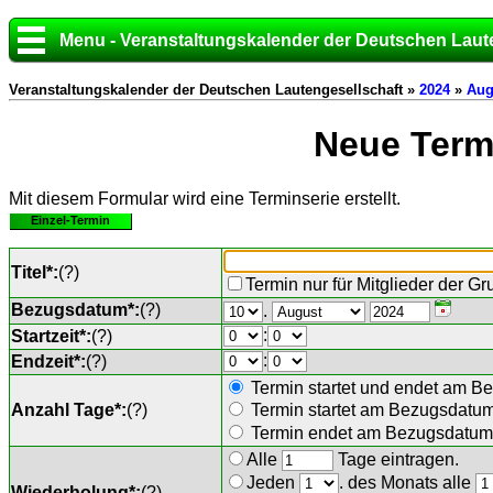
Menu - Veranstaltungskalender der Deutschen Laut
Veranstaltungskalender der Deutschen Lautengesellschaft »
2024
»
Aug
Neue Termi
Mit diesem Formular wird eine Terminserie erstellt.
Einzel-Termin
Titel*:
(
?
)
Termin nur für Mitglieder der G
Bezugsdatum*:
(
?
)
.
:
Startzeit*:
(
?
)
:
Endzeit*:
(
?
)
Termin startet und endet am B
Anzahl Tage*:
(
?
)
Termin startet am Bezugsdatu
Termin endet am Bezugsdatum 
Alle
Tage eintragen.
Jeden
. des Monats alle
Wiederholung*:
(
?
)