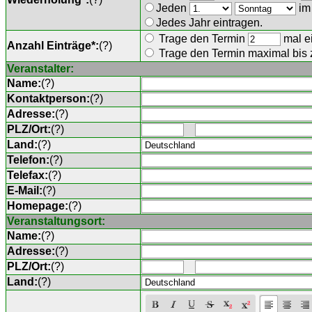
Jeden
im
Jedes Jahr eintragen.
Trage den Termin
mal ei
Anzahl Einträge*:
(
?
)
Trage den Termin maximal bis
Veranstalter:
Name:
(
?
)
Kontaktperson:
(
?
)
Adresse:
(
?
)
PLZ/Ort:
(
?
)
Land:
(
?
)
Telefon:
(
?
)
Telefax:
(
?
)
E-Mail:
(
?
)
Homepage:
(
?
)
Veranstaltungsort:
Name:
(
?
)
Adresse:
(
?
)
PLZ/Ort:
(
?
)
Land:
(
?
)