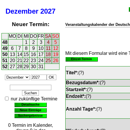
Dezember
2027
Neuer Termin:
Veranstaltungskalender der Deutsch
MO
DI
MI
DO
FR
SA
SO
48
1
2
3
4
5
49
6
7
8
9
10
11
12
Mit diesem Formular wird eine T
50
13
14
15
16
17
18
19
Einzel-Termin
51
20
21
22
23
24
25
26
52
27
28
29
30
31
Titel*:
(
?
)
Bezugsdatum*:
(
?
)
Startzeit*:
(
?
)
Endzeit*:
(
?
)
nur zukünftige Termine
Detailsuche
Anzahl Tage*:
(
?
)
Neue Einträge
Suchergebnisse
0 Termin im Kalender,