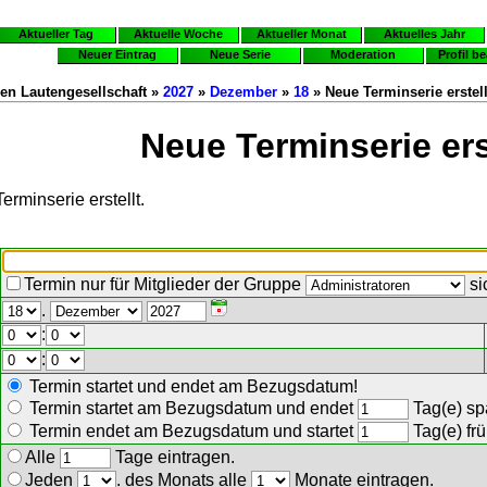
Aktueller Tag
Aktuelle Woche
Aktueller Monat
Aktuelles Jahr
Neuer Eintrag
Neue Serie
Moderation
Profil b
en Lautengesellschaft »
2027
»
Dezember
»
18
» Neue Terminserie erstel
Neue Terminserie ers
erminserie erstellt.
Termin nur für Mitglieder der Gruppe
si
.
:
:
Termin startet und endet am Bezugsdatum!
Termin startet am Bezugsdatum und endet
Tag(e) spä
Termin endet am Bezugsdatum und startet
Tag(e) frü
Alle
Tage eintragen.
Jeden
. des Monats alle
Monate eintragen.