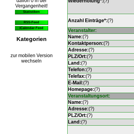
davon 0 in der
Wiederholung*:
(
?
)
Vergangenheit!
Statistiken
Anzahl Einträge*:
(
?
)
RSS-Feed
iCalendar-Feed
Veranstalter:
Name:
(
?
)
Kategorien
Kontaktperson:
(
?
)
Adresse:
(
?
)
zur mobilen Version
PLZ/Ort:
(
?
)
wechseln
Land:
(
?
)
Telefon:
(
?
)
Telefax:
(
?
)
E-Mail:
(
?
)
Homepage:
(
?
)
Veranstaltungsort:
Name:
(
?
)
Adresse:
(
?
)
PLZ/Ort:
(
?
)
Land:
(
?
)