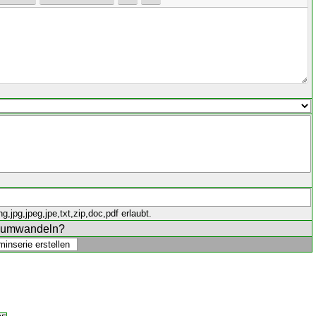
,jpg,jpeg,jpe,txt,zip,doc,pdf erlaubt.
e umwandeln?