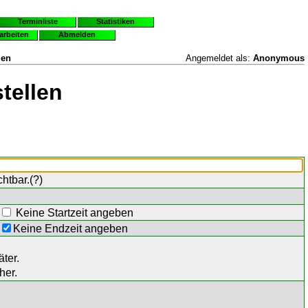
Terminliste
Statistiken
earbeiten
Abmelden
len
Angemeldet als:
Anonymous
tellen
chtbar.(
?
)
Keine Startzeit angeben
Keine Endzeit angeben
ter.
her.