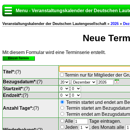
Menu - Veranstaltungskalender der Deutschen Laut
Veranstaltungskalender der Deutschen Lautengesellschaft »
2026
»
Dez
Neue Termi
Mit diesem Formular wird eine Terminserie erstellt.
Einzel-Termin
Titel*:
(
?
)
Termin nur für Mitglieder der G
Bezugsdatum*:
(
?
)
.
:
Startzeit*:
(
?
)
:
Endzeit*:
(
?
)
Termin startet und endet am B
Anzahl Tage*:
(
?
)
Termin startet am Bezugsdatu
Termin endet am Bezugsdatum 
Alle
Tage eintragen.
Jeden
. des Monats alle
Wiederholung*:
(
?
)