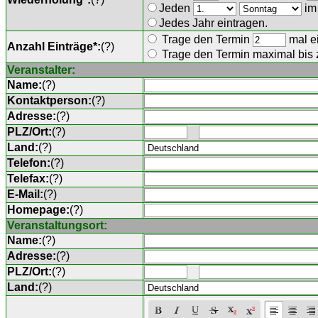
Jeden
im
Jedes Jahr eintragen.
Trage den Termin
mal ei
Anzahl Einträge*:
(
?
)
Trage den Termin maximal bis
Veranstalter:
Name:
(
?
)
Kontaktperson:
(
?
)
Adresse:
(
?
)
PLZ/Ort:
(
?
)
Land:
(
?
)
Telefon:
(
?
)
Telefax:
(
?
)
E-Mail:
(
?
)
Homepage:
(
?
)
Veranstaltungsort:
Name:
(
?
)
Adresse:
(
?
)
PLZ/Ort:
(
?
)
Land:
(
?
)