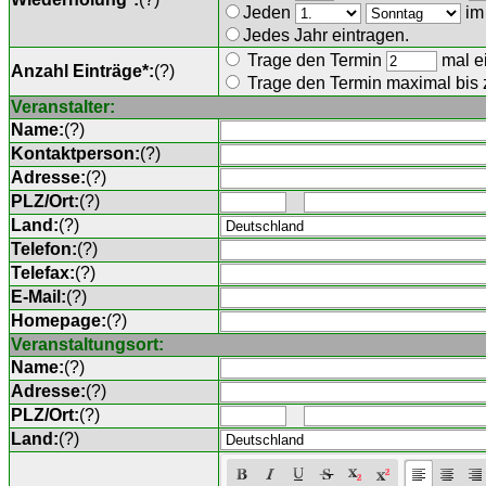
Jeden
im
Jedes Jahr eintragen.
Trage den Termin
mal ei
Anzahl Einträge*:
(
?
)
Trage den Termin maximal bis
Veranstalter:
Name:
(
?
)
Kontaktperson:
(
?
)
Adresse:
(
?
)
PLZ/Ort:
(
?
)
Land:
(
?
)
Telefon:
(
?
)
Telefax:
(
?
)
E-Mail:
(
?
)
Homepage:
(
?
)
Veranstaltungsort:
Name:
(
?
)
Adresse:
(
?
)
PLZ/Ort:
(
?
)
Land:
(
?
)