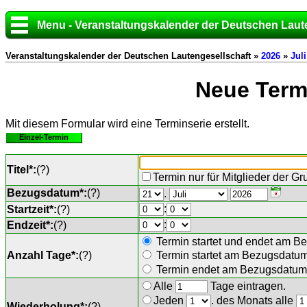
Menu - Veranstaltungskalender der Deutschen Laut
Veranstaltungskalender der Deutschen Lautengesellschaft »
2026
»
Juli
Neue Termi
Mit diesem Formular wird eine Terminserie erstellt.
Einzel-Termin
Titel*:
(
?
)
Termin nur für Mitglieder der G
Bezugsdatum*:
(
?
)
.
:
Startzeit*:
(
?
)
:
Endzeit*:
(
?
)
Termin startet und endet am B
Anzahl Tage*:
(
?
)
Termin startet am Bezugsdatu
Termin endet am Bezugsdatum 
Alle
Tage eintragen.
Jeden
. des Monats alle
Wiederholung*:
(
?
)