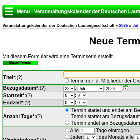
Menu - Veranstaltungskalender der Deutschen Laut
Veranstaltungskalender der Deutschen Lautengesellschaft »
2026
»
Juli
Neue Termi
Mit diesem Formular wird eine Terminserie erstellt.
Einzel-Termin
Titel*:
(
?
)
Termin nur für Mitglieder der G
Bezugsdatum*:
(
?
)
.
:
Startzeit*:
(
?
)
:
Endzeit*:
(
?
)
Termin startet und endet am B
Anzahl Tage*:
(
?
)
Termin startet am Bezugsdatu
Termin endet am Bezugsdatum 
Alle
Tage eintragen.
Jeden
. des Monats alle
Wiederholung*:
(
?
)