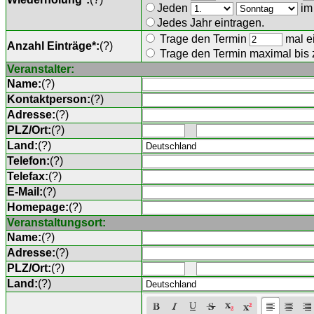
Jeden
im
Jedes Jahr eintragen.
Trage den Termin
mal ei
Anzahl Einträge*:
(
?
)
Trage den Termin maximal bis
Veranstalter:
Name:
(
?
)
Kontaktperson:
(
?
)
Adresse:
(
?
)
PLZ/Ort:
(
?
)
Land:
(
?
)
Telefon:
(
?
)
Telefax:
(
?
)
E-Mail:
(
?
)
Homepage:
(
?
)
Veranstaltungsort:
Name:
(
?
)
Adresse:
(
?
)
PLZ/Ort:
(
?
)
Land:
(
?
)