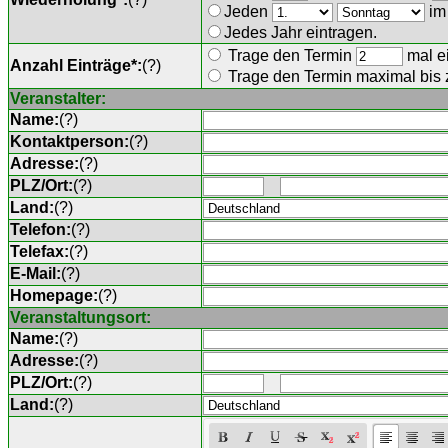
Jeden
im
Jedes Jahr eintragen.
Trage den Termin
mal ei
Anzahl Einträge*:
(
?
)
Trage den Termin maximal bis
Veranstalter:
Name:
(
?
)
Kontaktperson:
(
?
)
Adresse:
(
?
)
PLZ/Ort:
(
?
)
Land:
(
?
)
Telefon:
(
?
)
Telefax:
(
?
)
E-Mail:
(
?
)
Homepage:
(
?
)
Veranstaltungsort:
Name:
(
?
)
Adresse:
(
?
)
PLZ/Ort:
(
?
)
Land:
(
?
)