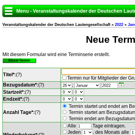
Menu - Veranstaltungskalender der Deutschen Laut
Veranstaltungskalender der Deutschen Lautengesellschaft »
2022
»
Jan
Neue Termi
Mit diesem Formular wird eine Terminserie erstellt.
Einzel-Termin
Titel*:
(
?
)
Termin nur für Mitglieder der G
Bezugsdatum*:
(
?
)
.
:
Startzeit*:
(
?
)
:
Endzeit*:
(
?
)
Termin startet und endet am B
Anzahl Tage*:
(
?
)
Termin startet am Bezugsdatu
Termin endet am Bezugsdatum 
Alle
Tage eintragen.
Jeden
. des Monats alle
Wiederholung*:
(
?
)