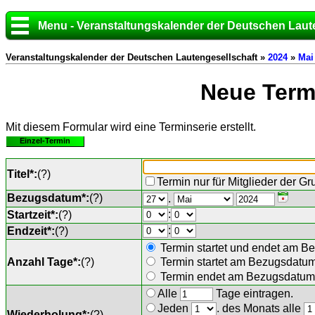
Menu - Veranstaltungskalender der Deutschen Laut
Veranstaltungskalender der Deutschen Lautengesellschaft »
2024
»
Mai
Neue Termi
Mit diesem Formular wird eine Terminserie erstellt.
Einzel-Termin
Titel*:
(
?
)
Termin nur für Mitglieder der G
Bezugsdatum*:
(
?
)
.
:
Startzeit*:
(
?
)
:
Endzeit*:
(
?
)
Termin startet und endet am B
Anzahl Tage*:
(
?
)
Termin startet am Bezugsdatu
Termin endet am Bezugsdatum 
Alle
Tage eintragen.
Jeden
. des Monats alle
Wiederholung*:
(
?
)