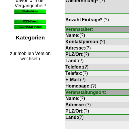
davon 0 in der
Wiederholung*:
(
?
)
Vergangenheit!
Statistiken
Anzahl Einträge*:
(
?
)
RSS-Feed
iCalendar-Feed
Veranstalter:
Name:
(
?
)
Kategorien
Kontaktperson:
(
?
)
Adresse:
(
?
)
zur mobilen Version
PLZ/Ort:
(
?
)
wechseln
Land:
(
?
)
Telefon:
(
?
)
Telefax:
(
?
)
E-Mail:
(
?
)
Homepage:
(
?
)
Veranstaltungsort:
Name:
(
?
)
Adresse:
(
?
)
PLZ/Ort:
(
?
)
Land:
(
?
)