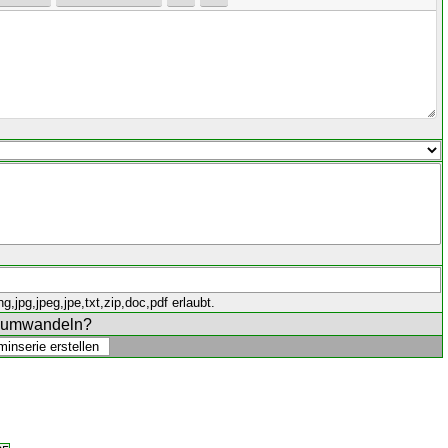
,jpg,jpeg,jpe,txt,zip,doc,pdf erlaubt.
e umwandeln?