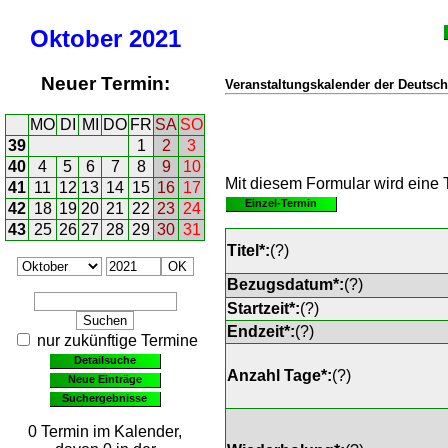
Oktober
2021
Neuer Termin:
Veranstaltungskalender der Deutsch
MO
DI
MI
DO
FR
SA
SO
39
1
2
3
40
4
5
6
7
8
9
10
Mit diesem Formular wird eine T
41
11
12
13
14
15
16
17
Einzel-Termin
42
18
19
20
21
22
23
24
43
25
26
27
28
29
30
31
Titel*:
(
?
)
Bezugsdatum*:
(
?
)
Startzeit*:
(
?
)
Endzeit*:
(
?
)
nur zukünftige Termine
Detailsuche
Anzahl Tage*:
(
?
)
Neue Einträge
Suchergebnisse
0 Termin im Kalender,