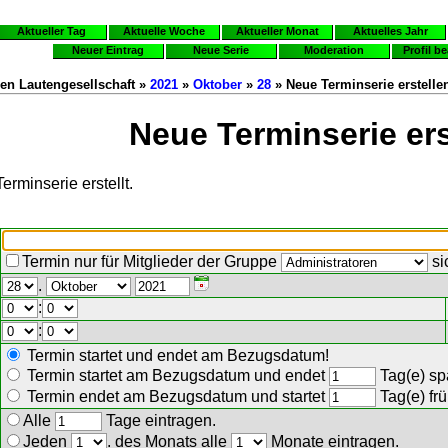
Aktueller Tag
Aktuelle Woche
Aktueller Monat
Aktuelles Jahr
Neuer Eintrag
Neue Serie
Moderation
Profil b
en Lautengesellschaft »
2021
»
Oktober
»
28
» Neue Terminserie erstelle
Neue Terminserie ers
erminserie erstellt.
Termin nur für Mitglieder der Gruppe
si
.
:
:
Termin startet und endet am Bezugsdatum!
Termin startet am Bezugsdatum und endet
Tag(e) spä
Termin endet am Bezugsdatum und startet
Tag(e) frü
Alle
Tage eintragen.
Jeden
. des Monats alle
Monate eintragen.