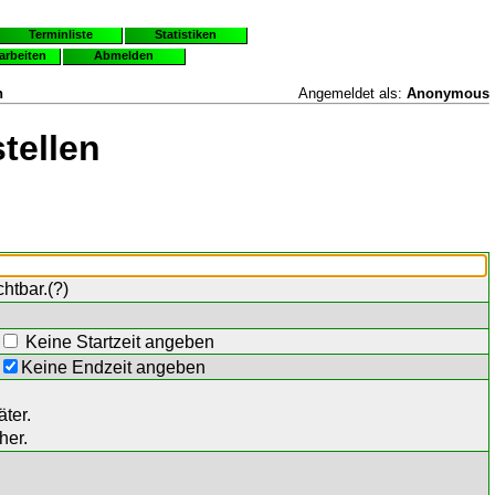
Terminliste
Statistiken
earbeiten
Abmelden
n
Angemeldet als:
Anonymous
tellen
chtbar.(
?
)
Keine Startzeit angeben
Keine Endzeit angeben
ter.
her.