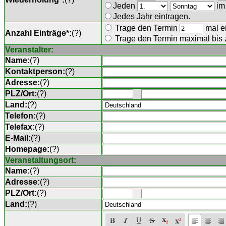
Jeden
im
Jedes Jahr eintragen.
Trage den Termin
mal ei
Anzahl Einträge*:
(
?
)
Trage den Termin maximal bis
Veranstalter:
Name:
(
?
)
Kontaktperson:
(
?
)
Adresse:
(
?
)
PLZ/Ort:
(
?
)
Land:
(
?
)
Telefon:
(
?
)
Telefax:
(
?
)
E-Mail:
(
?
)
Homepage:
(
?
)
Veranstaltungsort:
Name:
(
?
)
Adresse:
(
?
)
PLZ/Ort:
(
?
)
Land:
(
?
)