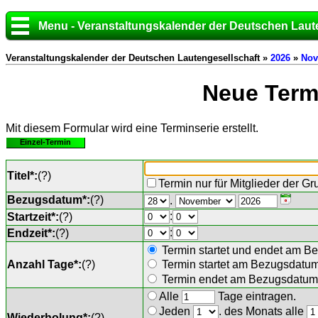
Menu - Veranstaltungskalender der Deutschen Laut
Veranstaltungskalender der Deutschen Lautengesellschaft »
2026
»
Nov
Neue Termi
Mit diesem Formular wird eine Terminserie erstellt.
Einzel-Termin
Titel*:
(
?
)
Termin nur für Mitglieder der G
Bezugsdatum*:
(
?
)
.
:
Startzeit*:
(
?
)
:
Endzeit*:
(
?
)
Termin startet und endet am B
Anzahl Tage*:
(
?
)
Termin startet am Bezugsdatu
Termin endet am Bezugsdatum 
Alle
Tage eintragen.
Jeden
. des Monats alle
Wiederholung*:
(
?
)