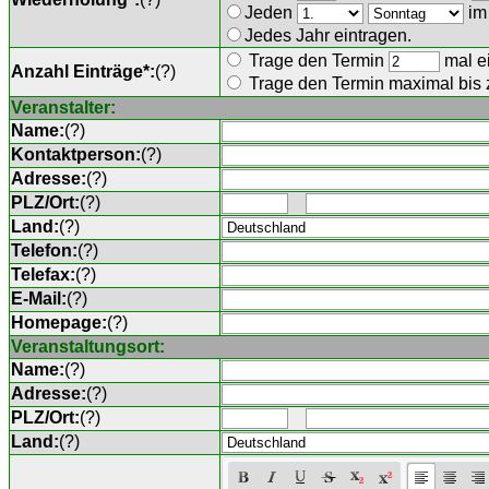
Jeden
im
Jedes Jahr eintragen.
Trage den Termin
mal ei
Anzahl Einträge*:
(
?
)
Trage den Termin maximal bis
Veranstalter:
Name:
(
?
)
Kontaktperson:
(
?
)
Adresse:
(
?
)
PLZ/Ort:
(
?
)
Land:
(
?
)
Telefon:
(
?
)
Telefax:
(
?
)
E-Mail:
(
?
)
Homepage:
(
?
)
Veranstaltungsort:
Name:
(
?
)
Adresse:
(
?
)
PLZ/Ort:
(
?
)
Land:
(
?
)