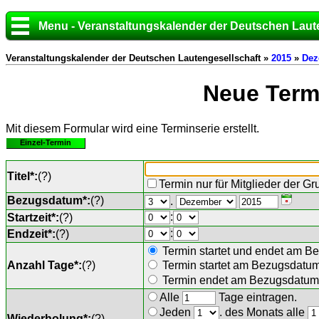
Menu - Veranstaltungskalender der Deutschen Laut
Veranstaltungskalender der Deutschen Lautengesellschaft »
2015
»
Dez
Neue Termi
Mit diesem Formular wird eine Terminserie erstellt.
Einzel-Termin
Titel*:
(
?
)
Termin nur für Mitglieder der G
Bezugsdatum*:
(
?
)
.
:
Startzeit*:
(
?
)
:
Endzeit*:
(
?
)
Termin startet und endet am B
Anzahl Tage*:
(
?
)
Termin startet am Bezugsdatu
Termin endet am Bezugsdatum 
Alle
Tage eintragen.
Jeden
. des Monats alle
Wiederholung*:
(
?
)