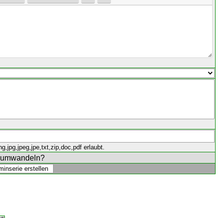
,jpg,jpeg,jpe,txt,zip,doc,pdf erlaubt.
e umwandeln?