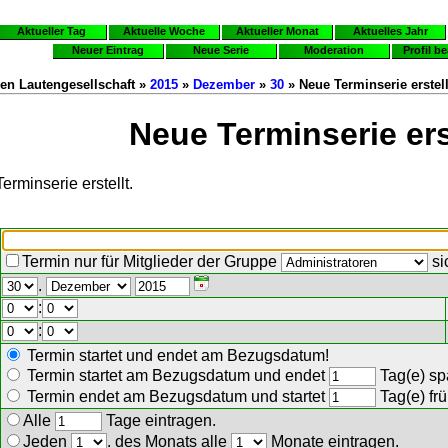
Aktueller Tag
Aktuelle Woche
Aktueller Monat
Aktuelles Jahr
Neuer Eintrag
Neue Serie
Moderation
Profil b
en Lautengesellschaft »
2015
»
Dezember
»
30
» Neue Terminserie erstel
Neue Terminserie ers
erminserie erstellt.
Termin nur für Mitglieder der Gruppe
si
.
:
:
Termin startet und endet am Bezugsdatum!
Termin startet am Bezugsdatum und endet
Tag(e) spä
Termin endet am Bezugsdatum und startet
Tag(e) frü
Alle
Tage eintragen.
Jeden
. des Monats alle
Monate eintragen.