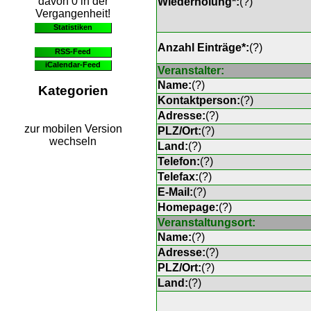
davon 0 in der
Wiederholung*:
(
?
)
Vergangenheit!
Statistiken
Anzahl Einträge*:
(
?
)
RSS-Feed
iCalendar-Feed
Veranstalter:
Name:
(
?
)
Kategorien
Kontaktperson:
(
?
)
Adresse:
(
?
)
zur mobilen Version
PLZ/Ort:
(
?
)
wechseln
Land:
(
?
)
Telefon:
(
?
)
Telefax:
(
?
)
E-Mail:
(
?
)
Homepage:
(
?
)
Veranstaltungsort:
Name:
(
?
)
Adresse:
(
?
)
PLZ/Ort:
(
?
)
Land:
(
?
)