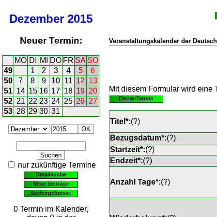
Dezember
2015
Neuer Termin:
Veranstaltungskalender der Deutsch
MO
DI
MI
DO
FR
SA
SO
49
1
2
3
4
5
6
50
7
8
9
10
11
12
13
Mit diesem Formular wird eine T
51
14
15
16
17
18
19
20
Einzel-Termin
52
21
22
23
24
25
26
27
53
28
29
30
31
Titel*:
(
?
)
Bezugsdatum*:
(
?
)
Startzeit*:
(
?
)
Endzeit*:
(
?
)
nur zukünftige Termine
Detailsuche
Anzahl Tage*:
(
?
)
Neue Einträge
Suchergebnisse
0 Termin im Kalender,