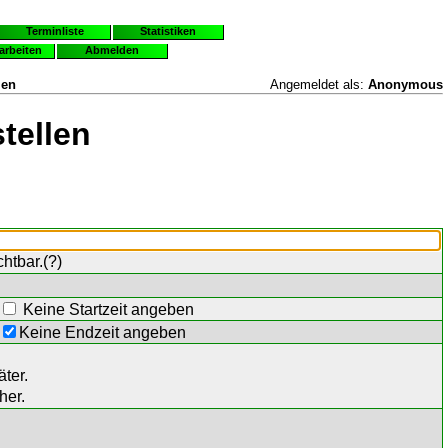
Terminliste
Statistiken
earbeiten
Abmelden
len
Angemeldet als:
Anonymous
tellen
chtbar.(
?
)
Keine Startzeit angeben
Keine Endzeit angeben
ter.
her.