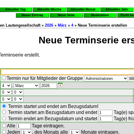
Aktueller Tag
Aktuelle Woche
Aktueller Monat
Aktuelles Jahr
Neuer Eintrag
Neue Serie
Moderation
Profil b
en Lautengesellschaft »
2026
»
März
»
4
» Neue Terminserie erstellen
Neue Terminserie ers
erminserie erstellt.
Termin nur für Mitglieder der Gruppe
si
.
:
:
Termin startet und endet am Bezugsdatum!
Termin startet am Bezugsdatum und endet
Tag(e) spä
Termin endet am Bezugsdatum und startet
Tag(e) frü
Alle
Tage eintragen.
Jeden
. des Monats alle
Monate eintragen.