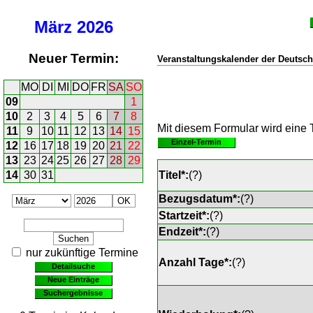
März
2026
Neuer Termin:
Veranstaltungskalender der Deutsch
MO
DI
MI
DO
FR
SA
SO
09
1
10
2
3
4
5
6
7
8
Mit diesem Formular wird eine T
11
9
10
11
12
13
14
15
Einzel-Termin
12
16
17
18
19
20
21
22
13
23
24
25
26
27
28
29
14
30
31
Titel*:
(
?
)
Bezugsdatum*:
(
?
)
Startzeit*:
(
?
)
Endzeit*:
(
?
)
nur zukünftige Termine
Anzahl Tage*:
(
?
)
Detailsuche
Neue Einträge
Suchergebnisse