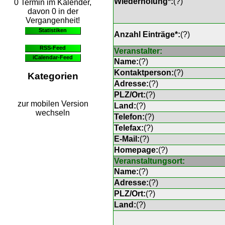
Wiederholung*:
(
?
)
0 Termin im Kalender,
davon 0 in der
Vergangenheit!
Statistiken
Anzahl Einträge*:
(
?
)
RSS-Feed
Veranstalter:
iCalendar-Feed
Name:
(
?
)
Kontaktperson:
(
?
)
Kategorien
Adresse:
(
?
)
PLZ/Ort:
(
?
)
zur mobilen Version
Land:
(
?
)
wechseln
Telefon:
(
?
)
Telefax:
(
?
)
E-Mail:
(
?
)
Homepage:
(
?
)
Veranstaltungsort:
Name:
(
?
)
Adresse:
(
?
)
PLZ/Ort:
(
?
)
Land:
(
?
)