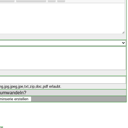
,jpg,jpeg,jpe,txt,zip,doc,pdf erlaubt.
e umwandeln?