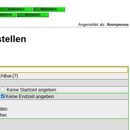
Terminliste
Statistiken
earbeiten
Abmelden
Angemeldet als:
Anonymous
tellen
chtbar.(
?
)
Keine Startzeit angeben
Keine Endzeit angeben
ter.
her.