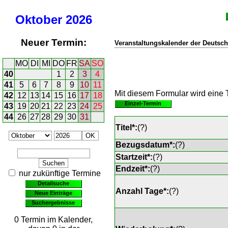
Oktober
2026
Neuer Termin:
Veranstaltungskalender der Deutsch
MO
DI
MI
DO
FR
SA
SO
40
1
2
3
4
41
5
6
7
8
9
10
11
Mit diesem Formular wird eine T
42
12
13
14
15
16
17
18
Einzel-Termin
43
19
20
21
22
23
24
25
44
26
27
28
29
30
31
Titel*:
(
?
)
Bezugsdatum*:
(
?
)
Startzeit*:
(
?
)
Endzeit*:
(
?
)
nur zukünftige Termine
Detailsuche
Anzahl Tage*:
(
?
)
Neue Einträge
Suchergebnisse
0 Termin im Kalender,