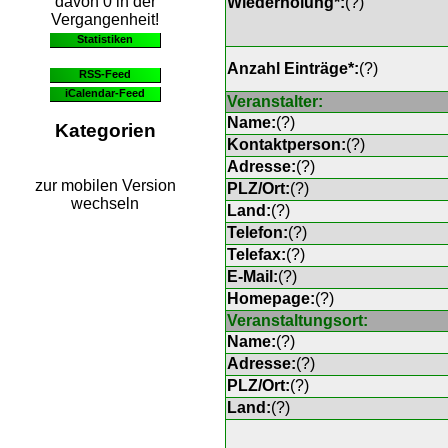
davon 0 in der
Wiederholung*:
(
?
)
Vergangenheit!
Statistiken
Anzahl Einträge*:
(
?
)
RSS-Feed
iCalendar-Feed
Veranstalter:
Name:
(
?
)
Kategorien
Kontaktperson:
(
?
)
Adresse:
(
?
)
zur mobilen Version
PLZ/Ort:
(
?
)
wechseln
Land:
(
?
)
Telefon:
(
?
)
Telefax:
(
?
)
E-Mail:
(
?
)
Homepage:
(
?
)
Veranstaltungsort:
Name:
(
?
)
Adresse:
(
?
)
PLZ/Ort:
(
?
)
Land:
(
?
)