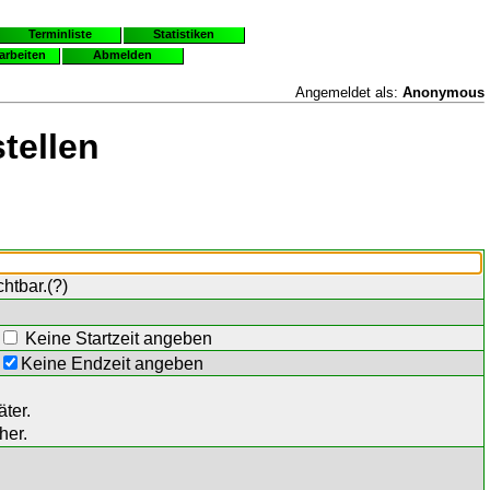
Terminliste
Statistiken
earbeiten
Abmelden
Angemeldet als:
Anonymous
tellen
chtbar.(
?
)
Keine Startzeit angeben
Keine Endzeit angeben
ter.
her.