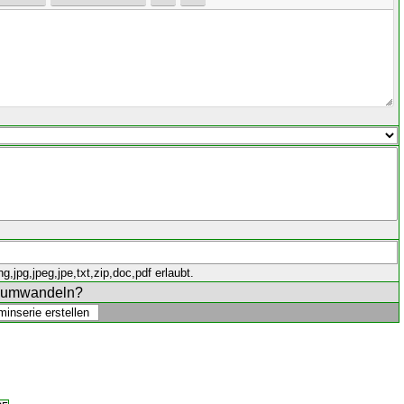
,jpg,jpeg,jpe,txt,zip,doc,pdf erlaubt.
e umwandeln?