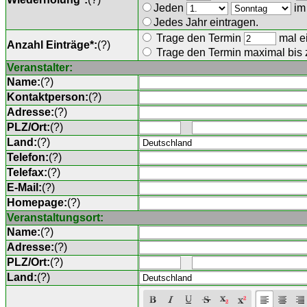
Jeden
im
Jedes Jahr eintragen.
Trage den Termin
mal ei
Anzahl Einträge*:
(
?
)
Trage den Termin maximal bis
Veranstalter:
Name:
(
?
)
Kontaktperson:
(
?
)
Adresse:
(
?
)
PLZ/Ort:
(
?
)
Land:
(
?
)
Telefon:
(
?
)
Telefax:
(
?
)
E-Mail:
(
?
)
Homepage:
(
?
)
Veranstaltungsort:
Name:
(
?
)
Adresse:
(
?
)
PLZ/Ort:
(
?
)
Land:
(
?
)