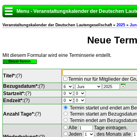
Menu - Veranstaltungskalender der Deutschen Laut
Veranstaltungskalender der Deutschen Lautengesellschaft »
2025
»
Jun
Neue Termi
Mit diesem Formular wird eine Terminserie erstellt.
Einzel-Termin
Titel*:
(
?
)
Termin nur für Mitglieder der G
Bezugsdatum*:
(
?
)
.
:
Startzeit*:
(
?
)
:
Endzeit*:
(
?
)
Termin startet und endet am B
Anzahl Tage*:
(
?
)
Termin startet am Bezugsdatu
Termin endet am Bezugsdatum 
Alle
Tage eintragen.
Jeden
. des Monats alle
Wiederholung*:
(
?
)