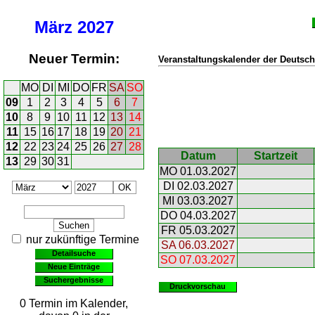
März
2027
Neuer Termin:
Veranstaltungskalender der Deutsch
MO
DI
MI
DO
FR
SA
SO
09
1
2
3
4
5
6
7
10
8
9
10
11
12
13
14
11
15
16
17
18
19
20
21
12
22
23
24
25
26
27
28
Datum
Startzeit
13
29
30
31
MO 01.03.2027
DI 02.03.2027
MI 03.03.2027
DO 04.03.2027
FR 05.03.2027
nur zukünftige Termine
SA 06.03.2027
Detailsuche
SO 07.03.2027
Neue Einträge
Suchergebnisse
Druckvorschau
0 Termin im Kalender,