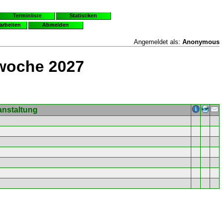
Terminliste
Statistiken
earbeiten
Abmelden
Angemeldet als:
Anonymous
rwoche 2027
anstaltung