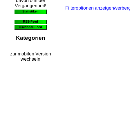
davon 0 in der
Vergangenheit!
Filteroptionen anzeigen/verber
Statistiken
RSS-Feed
iCalendar-Feed
Kategorien
zur mobilen Version
wechseln