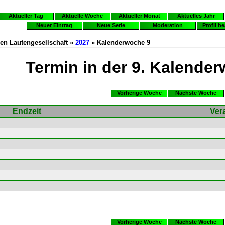
Aktueller Tag
Aktuelle Woche
Aktueller Monat
Aktuelles Jahr
Neuer Eintrag
Neue Serie
Moderation
Profil b
en Lautengesellschaft »
2027
» Kalenderwoche 9
Termin in der 9. Kalende
Vorherige Woche
Nächste Woche
Endzeit
Ver
Vorherige Woche
Nächste Woche