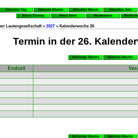
Aktueller Tag
Aktuelle Woche
Aktueller Monat
Aktuelles Jahr
Neuer Eintrag
Neue Serie
Moderation
Profil b
en Lautengesellschaft »
2027
» Kalenderwoche 26
Termin in der 26. Kalende
Vorherige Woche
Nächste Woche
Endzeit
Ver
Vorherige Woche
Nächste Woche