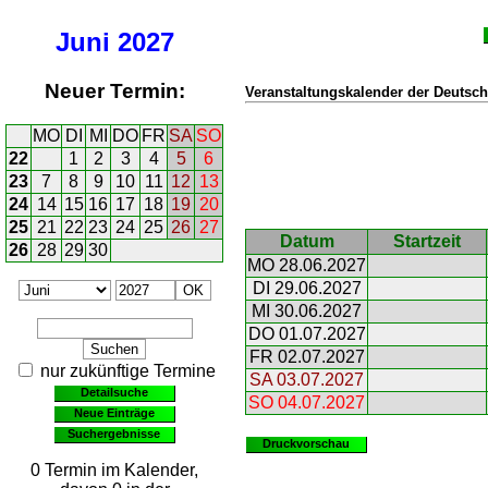
Juni
2027
Neuer Termin:
Veranstaltungskalender der Deutsch
MO
DI
MI
DO
FR
SA
SO
22
1
2
3
4
5
6
23
7
8
9
10
11
12
13
24
14
15
16
17
18
19
20
25
21
22
23
24
25
26
27
Datum
Startzeit
26
28
29
30
MO 28.06.2027
DI 29.06.2027
MI 30.06.2027
DO 01.07.2027
FR 02.07.2027
nur zukünftige Termine
SA 03.07.2027
Detailsuche
SO 04.07.2027
Neue Einträge
Suchergebnisse
Druckvorschau
0 Termin im Kalender,