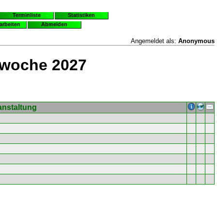
Terminliste
Statistiken
earbeiten
Abmelden
Angemeldet als:
Anonymous
rwoche 2027
anstaltung