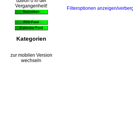
davon 0 in der
Vergangenheit!
Filteroptionen anzeigen/verber
Statistiken
RSS-Feed
iCalendar-Feed
Kategorien
zur mobilen Version
wechseln