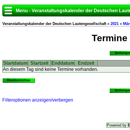
Menu - Veranstaltungskalender der Deutschen Laut
Veranstaltungskalender der Deutschen Lautengesellschaft »
2021
»
Mär
Termine
Vorherige
Startdatum
Startzeit
Enddatum
Endzeit
An diesem Tag sind keine Termine vorhanden.
Druckvorschau
Vorherige
Filteroptionen anzeigen/verbergen
Powered by
E