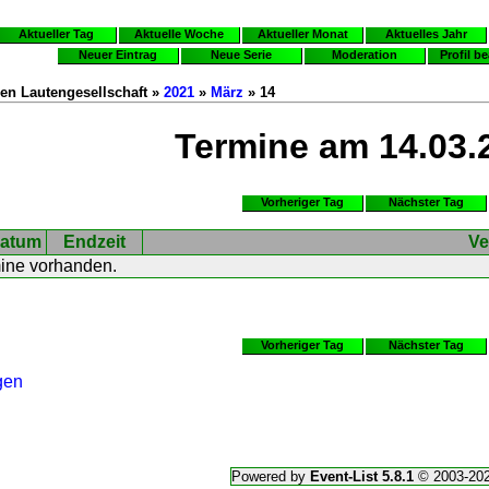
Aktueller Tag
Aktuelle Woche
Aktueller Monat
Aktuelles Jahr
Neuer Eintrag
Neue Serie
Moderation
Profil b
en Lautengesellschaft »
2021
»
März
» 14
Termine am 14.03.
Vorheriger Tag
Nächster Tag
atum
Endzeit
Ve
mine vorhanden.
Vorheriger Tag
Nächster Tag
gen
Powered by
Event-List 5.8.1
© 2003-20