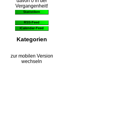
davon 0 in der
Vergangenheit!
Statistiken
RSS-Feed
iCalendar-Feed
Kategorien
zur mobilen Version
wechseln