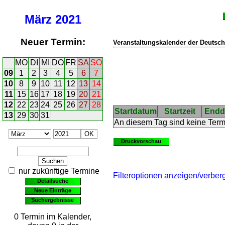
März
2021
Neuer Termin:
Veranstaltungskalender der Deutsch
MO
DI
MI
DO
FR
SA
SO
09
1
2
3
4
5
6
7
10
8
9
10
11
12
13
14
11
15
16
17
18
19
20
21
12
22
23
24
25
26
27
28
Startdatum
Startzeit
Endd
13
29
30
31
An diesem Tag sind keine Ter
Druckvorschau
nur zukünftige Termine
Filteroptionen anzeigen/verber
Detailsuche
Neue Einträge
Suchergebnisse
0 Termin im Kalender,