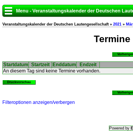
Menu - Veranstaltungskalender der Deutschen Laut
Veranstaltungskalender der Deutschen Lautengesellschaft »
2021
»
Mär
Termine
Vorherige
Startdatum
Startzeit
Enddatum
Endzeit
An diesem Tag sind keine Termine vorhanden.
Druckvorschau
Vorherige
Filteroptionen anzeigen/verbergen
Powered by
E